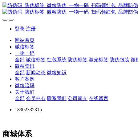
登录
注册
网站首页
诚信标签
一物一码
全部
诚信标签
红包系统
防伪标签
激光标签
防伪包装
微
微粒资讯
全部
新闻动态
微粒知识
客户案例
微粒暗码
关于我们
全部
会员中心
联系我们
公司简介
在线留言
18902335315
商城体系