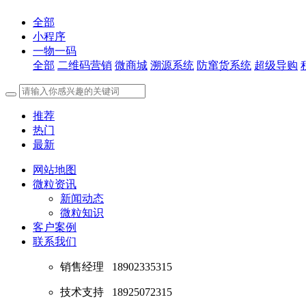
全部
小程序
一物一码
全部
二维码营销
微商城
溯源系统
防窜货系统
超级导购
推荐
热门
最新
网站地图
微粒资讯
新闻动态
微粒知识
客户案例
联系我们
销售经理
18902335315
技术支持
18925072315