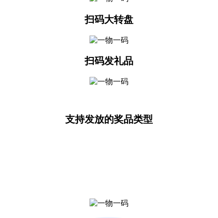
扫码大转盘
扫码发礼品
支持发放的奖品类型
红包（企业零钱红包、现金红包、代发红包） 积
分（积分商城兑换 导购专属） 礼品（线上领取、
线下自提核销、导购员扫码核销）