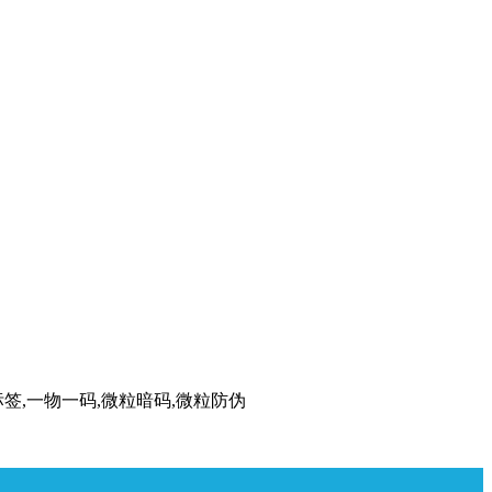
标签,一物一码,微粒暗码,微粒防伪