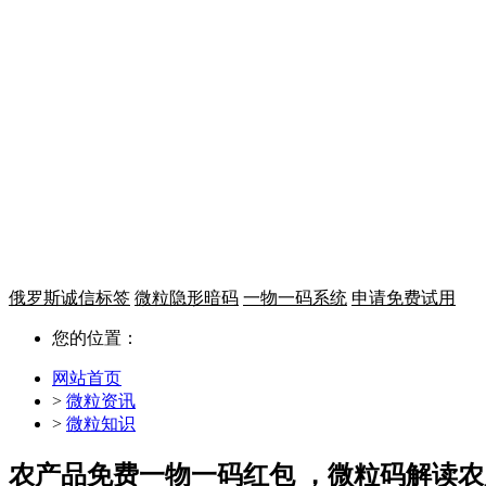
一物一码 溯源追溯
微粒码平台
从生产到终端全链条，提升消费
让每件商品都帮你营销
俄罗斯诚信标签
微粒隐形暗码
一物一码系统
申请免费试用
您的位置：
网站首页
>
微粒资讯
>
微粒知识
农产品免费一物一码红包 ，微粒码解读