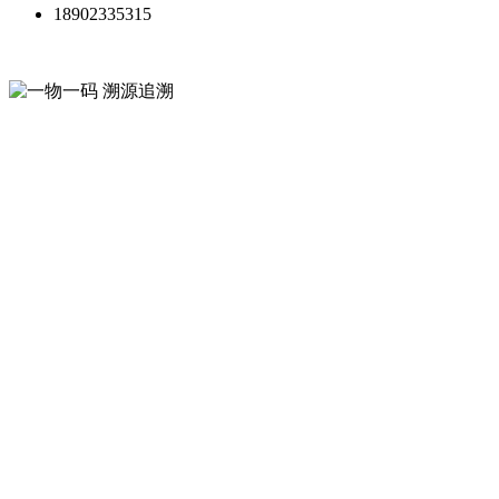
18902335315
一物一码 溯源追溯
微粒码平台
从生产到终端全链条，提升消费
者信任、驱动增长，规范渠道体
系
让每件商品都帮你营销