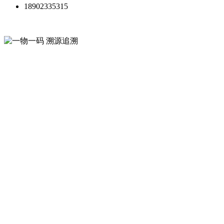
18902335315
一物一码 溯源追溯
微粒码平台
从生产到终端全链条，提升消费
者信任、驱动增长，规范渠道体
系
让每件商品都帮你营销