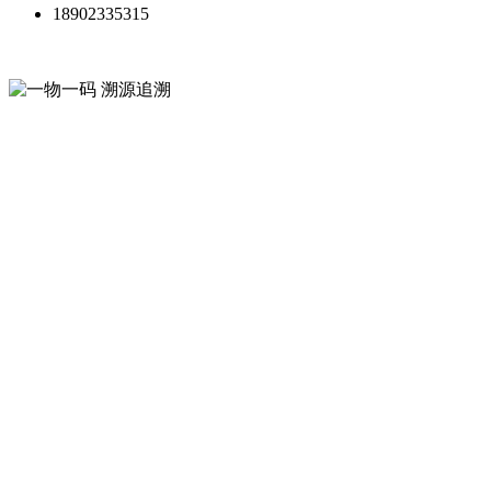
18902335315
一物一码 溯源追溯
微粒码平台
从生产到终端全链条，提升消费
者信任、驱动增长，规范渠道体
系
让每件商品都帮你营销