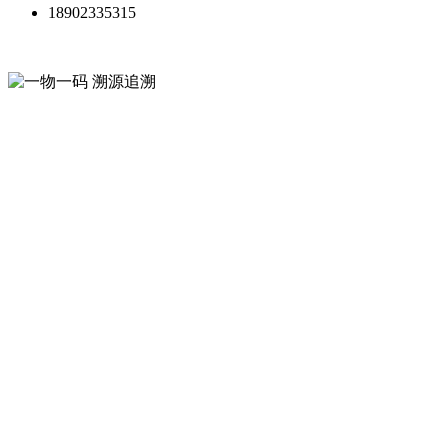
18902335315
一物一码 溯源追溯
微粒码平台
从生产到终端全链条，提升消费
者信任、驱动增长，规范渠道体
系
让每件商品都帮你营销