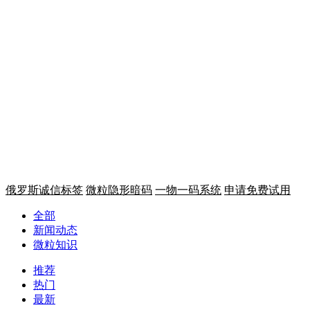
一物一码 溯源追溯
微粒码平台
从生产到终端全链条，提升消费
让每件商品都帮你营销
俄罗斯诚信标签
微粒隐形暗码
一物一码系统
申请免费试用
全部
新闻动态
微粒知识
推荐
热门
最新