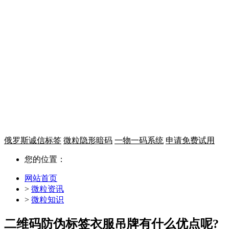
一物一码 溯源追溯
微粒码平台
从生产到终端全链条，提升消费
让每件商品都帮你营销
俄罗斯诚信标签
微粒隐形暗码
一物一码系统
申请免费试用
您的位置：
网站首页
>
微粒资讯
>
微粒知识
二维码防伪标签衣服吊牌有什么优点呢?