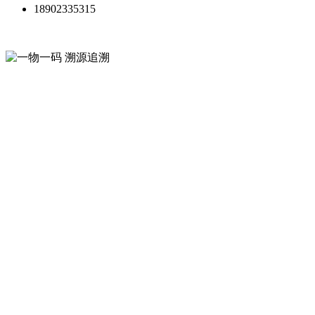
18902335315
一物一码 溯源追溯
微粒码平台
从生产到终端全链条，提升消费
者信任、驱动增长，规范渠道体
系
让每件商品都帮你营销