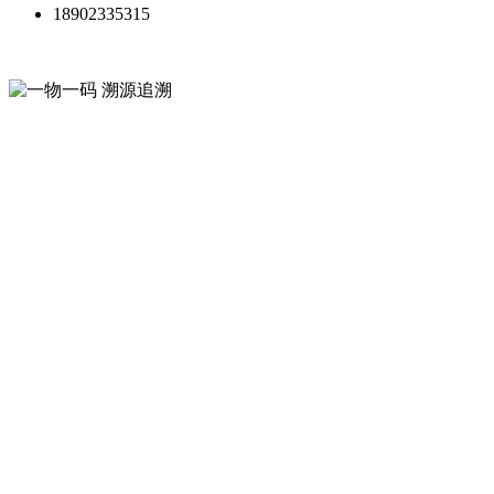
18902335315
一物一码 溯源追溯
微粒码平台
从生产到终端全链条，提升消费
者信任、驱动增长，规范渠道体
系
让每件商品都帮你营销