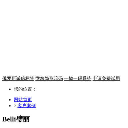
一物一码 溯源追溯
微粒码平台
从生产到终端全链条，提升消费
让每件商品都帮你营销
俄罗斯诚信标签
微粒隐形暗码
一物一码系统
申请免费试用
您的位置：
网站首页
>
客户案例
Belli璧丽