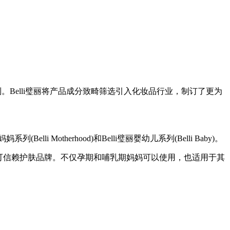
期护肤系列。Belli璧丽将产品成分致畸筛选引入化妆品行业，制订了更为
Motherhood)和Belli璧丽婴幼儿系列(Belli Baby)。
婴可信赖护肤品牌。不仅孕期和哺乳期妈妈可以使用，也适用于其