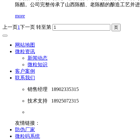
陈醋。公司完整传承了山西陈醋、老陈醋的酿造工艺并进行
more
上一页
1
下一页
转至第
网站地图
微粒资讯
新闻动态
微粒知识
客户案例
联系我们
销售经理
18902335315
技术支持
18925072315
友情链接：
防伪厂家
微粒码系统