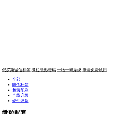
一物一码 溯源追溯
微粒码平台
从生产到终端全链条，提升消费
让每件商品都帮你营销
俄罗斯诚信标签
微粒隐形暗码
一物一码系统
申请免费试用
全部
防伪标签
包装印刷
产线升级
硬件设备
微粒配套